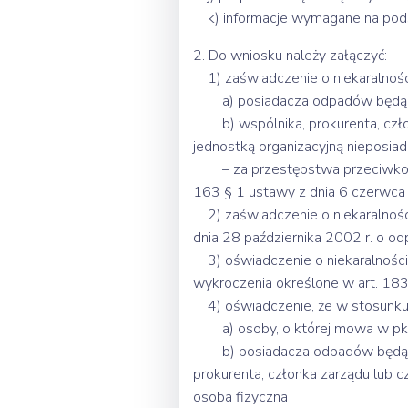
k) informacje wymagane na pods
2. Do wniosku należy załączyć:
1) zaświadczenie o niekaralnośc
a) posiadacza odpadów będąceg
b) wspólnika, prokurenta, czło
jednostką organizacyjną nieposia
– za przestępstwa przeciwko śro
163 § 1 ustawy z dnia 6 czerwca 
2) zaświadczenie o niekaralnoś
dnia 28 października 2002 r. o o
3) oświadczenie o niekaralności
wykroczenia określone w art. 183, 
4) oświadczenie, że w stosunku
a) osoby, o której mowa w pkt 1
b) posiadacza odpadów będącego
prokurenta, członka zarządu lub
osoba fizyczna