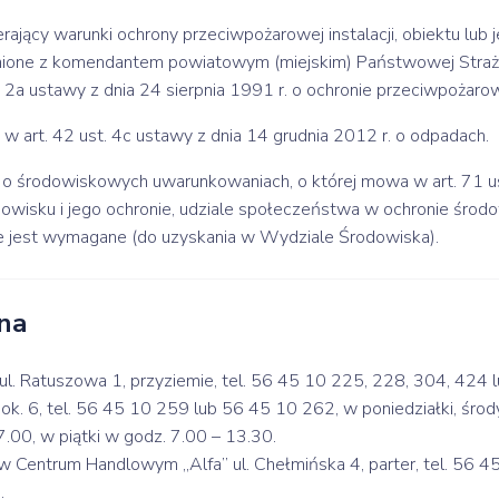
ający warunki ochrony przeciwpożarowej instalacji, obiektu lub j
one z komendantem powiatowym (miejskim) Państwowej Straży
. 2a ustawy z dnia 24 sierpnia 1991 r. o ochronie przeciwpożarow
w art. 42 ust. 4c ustawy z dnia 14 grudnia 2012 r. o odpadach.
ę o środowiskowych uwarunkowaniach, o której mowa w art. 71 u
rodowisku i jego ochronie, udziale społeczeństwa w ochronie środ
le jest wymagane (do uzyskania w Wydziale Środowiska).
na
 ul. Ratuszowa 1, przyziemie, tel. 56 45 10 225, 228, 304, 424 l
pok. 6, tel. 56 45 10 259 lub 56 45 10 262, w poniedziałki, środ
.00, w piątki w godz. 7.00 – 13.30.
w Centrum Handlowym „Alfa” ul. Chełmińska 4, parter, tel. 56 4
.