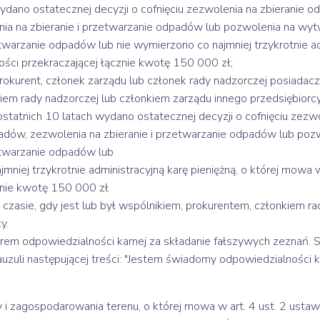
ano ostatecznej decyzji o cofnięciu zezwolenia na zbieranie o
ia na zbieranie i przetwarzanie odpadów lub pozwolenia na w
twarzanie odpadów lub nie wymierzono co najmniej trzykrotnie adm
ści przekraczającej łącznie kwotę 150 000 zł;
okurent, członek zarządu lub członek rady nadzorczej posiadacza
iem rady nadzorczej lub członkiem zarządu innego przedsiębiorcy
tnich 10 latach wydano ostatecznej decyzji o cofnięciu zezwo
adów, zezwolenia na zbieranie i przetwarzanie odpadów lub po
etwarzanie odpadów lub
j trzykrotnie administracyjną karę pieniężną, o której mowa w 
znie kwotę 150 000 zł
sie, gdy jest lub był wspólnikiem, prokurentem, członkiem ra
y.
rem odpowiedzialności karnej za składanie fałszywych zeznań. S
uzuli następującej treści: "Jestem świadomy odpowiedzialności k
i zagospodarowania terenu, o której mowa w art. 4 ust. 2 ustaw