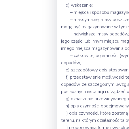
d) wskazanie:
– miejsca i sposobu magazyno
– maksymalnej masy poszczegól
mogą być magazynowane w tym sa
– największej masy odpadów, kt
jego części lub innym miejscu ma
innego miejsca magazynowania o
– całkowitej pojemności (wyrażo
odpadów;
e) szczegółowy opis stosowanej
f) przedstawienie możliwości tec
odpadów, ze szczególnym uwzględn
posiadanych instalacji i urządze
g) oznaczenie przewidywanego o
h) opis czynności podejmowanych 
i) opis czynności, które zostaną
terenu, na którym działalność ta 
j) proponowaną formę i wysokość