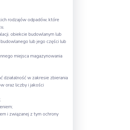
ch rodzajów odpadów, które
u,
cji, obiekcie budowlanym lub
 budowlanego lub jego części lub
 innego miejsca magazynowania
 działalność w zakresie zbierania
oraz liczby i jakości
;
eniem;
iem i związanej z tym ochrony