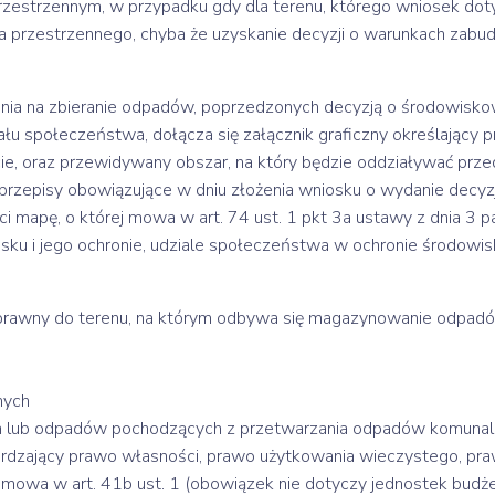
zestrzennym, w przypadku gdy dla terenu, którego wniosek doty
 przestrzennego, chyba że uzyskanie decyzji o warunkach zabu
enia na zbieranie odpadów, poprzedzonych decyzją o środowis
 społeczeństwa, dołącza się załącznik graficzny określający 
e, oraz przewidywany obszar, na który będzie oddziaływać przed
przepisy obowiązujące w dniu złożenia wniosku o wydanie decyz
 mapę, o której mowa w art. 74 ust. 1 pkt 3a ustawy z dnia 3 pa
wisku i jego ochronie, udziale społeczeństwa w ochronie środowi
prawny do terenu, na którym odbywa się magazynowanie odpadów,
nych
h lub odpadów pochodzących z przetwarzania odpadów komunal
rdzający prawo własności, prawo użytkowania wieczystego, pr
j mowa w art. 41b ust. 1 (obowiązek nie dotyczy jednostek budż