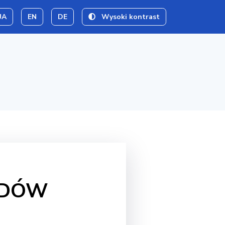
UA
EN
DE
Wysoki kontrast
ADÓW