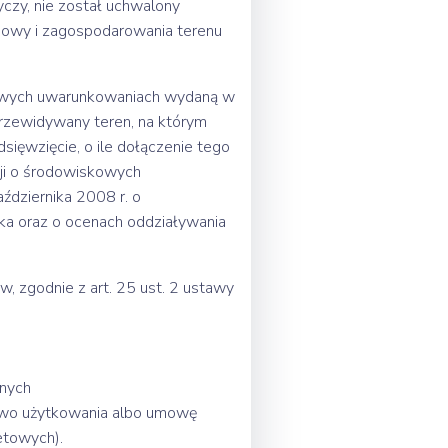
czy, nie został uchwalony
dowy i zagospodarowania terenu
kowych uwarunkowaniach wydaną w
przewidywany teren, na którym
sięwzięcie, o ile dołączenie tego
ji o środowiskowych
ździernika 2008 r. o
ska oraz o ocenach oddziaływania
 zgodnie z art. 25 ust. 2 ustawy
nych
awo użytkowania albo umowę
etowych).