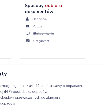
Sposoby
odbioru
dokumentów
Osobiście
Pocztą
Elektronicznie
Urzędomat
nty
ormacje zgodnie z art. 42 ust.1 ustawy o odpadach:
ej (NIP) posiadacza odpadów;
dpadów przewidzianych do zbierania;
a odpadów;