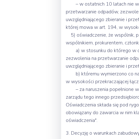
– w ostatnich 10 latach nie wyd
przetwarzanie odpadów, zezwolen
uwzględniającego zbieranie i prze
której mowa w art. 194, w wysoko
5) oświadczenie, że wspólnik, pr
wspólnikiem, prokurentem, członk
a) w stosunku do którego w osta
zezwolenia na przetwarzanie odp
uwzględniającego zbieranie i prz
b) któremu wymierzono co najmnie
w wysokości przekraczającej łąc
– za naruszenia popełnione w cza
zarządu tego innego przedsiębiorc
Oświadczenia składa się pod rygo
obowiązany do zawarcia w nim kla
oświadczenia".
3. Decyzję o warunkach zabudowy 