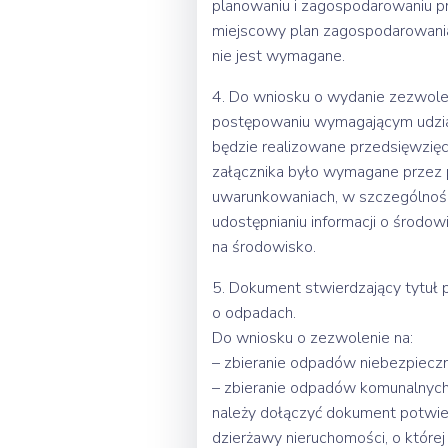
planowaniu i zagospodarowaniu pr
miejscowy plan zagospodarowania
nie jest wymagane.
4. Do wniosku o wydanie zezwol
postępowaniu wymagającym udziału
będzie realizowane przedsięwzięci
załącznika było wymagane przez 
uwarunkowaniach, w szczególności
udostępnianiu informacji o środo
na środowisko.
5. Dokument stwierdzający tytuł 
o odpadach.
Do wniosku o zezwolenie na:
– zbieranie odpadów niebezpiecz
– zbieranie odpadów komunalnyc
należy dołączyć dokument potwie
dzierżawy nieruchomości, o które