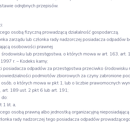
tawie odrębnych przepisów.
i:
o osobą fizyczną prowadzącą działalność gospodarczą,
nka zarządu lub członka rady nadzorczej posiadacza odpadów 
dającą osobowości prawnej
dowisku lub przestępstwa, o których mowa w art. 163, art. 164
1997 r. – Kodeks karny;
ci posiadacza odpadów za przestępstwa przeciwko środowisku 
dpowiedzialności podmiotów zbiorowych za czyny zabronione pod
 osób, o których mowa w pkt 1, lub o liczbie prawomocnych wyr
art. 189 ust. 2 pkt 6 lub art. 191;
 do:
 lit. a,
 osobą prawną albo jednostką organizacyjną nieposiadającą 
 członka rady nadzorczej tego posiadacza odpadów prowadzącego