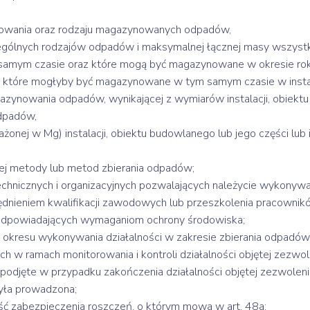
wania oraz rodzaju magazynowanych odpadów,
nych rodzajów odpadów i maksymalnej łącznej masy wszystki
mym czasie oraz które mogą być magazynowane w okresie rok
óre mogłyby być magazynowane w tym samym czasie w instala
gazynowania odpadów, wynikającej z wymiarów instalacji, obiektu
dpadów,
nej w Mg) instalacji, obiektu budowlanego lub jego części lub
 metody lub metod zbierania odpadów;
hnicznych i organizacyjnych pozwalających należycie wykonywać
ieniem kwalifikacji zawodowych lub przeszkolenia pracowników 
ń odpowiadających wymaganiom ochrony środowiska;
kresu wykonywania działalności w zakresie zbierania odpadów
w ramach monitorowania i kontroli działalności objętej zezwol
 podjęte w przypadku zakończenia działalności objętej zezwolen
była prowadzona;
 zabezpieczenia roszczeń, o którym mowa w art. 48a;