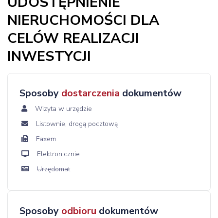
UDOSTĘPNIENIE
NIERUCHOMOŚCI DLA
CELÓW REALIZACJI
INWESTYCJI
Sposoby
dostarczenia
dokumentów
Wizyta w urzędzie
Listownie, drogą pocztową
Faxem
Elektronicznie
Urzędomat
Sposoby
odbioru
dokumentów