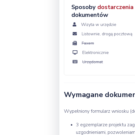
Sposoby
dostarczenia
dokumentów
Wizyta w urzędzie
Listownie, drogą pocztową
Faxem
Elektronicznie
Urzędomat
Wymagane dokume
Wypełniony formularz wniosku (do
3 egzemplarze projektu zago
uzgodnieniami, pozwoleniam