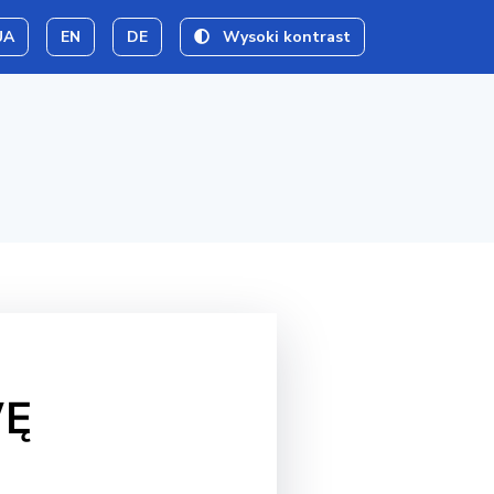
UA
EN
DE
Wysoki kontrast
WĘ