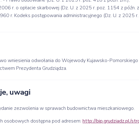
. - Prawo budowlane (Dz. U. z 2025 r. poz. 418 z późn. zm.),
006 r. o opłacie skarbowej (Dz. U. z 2025 r. poz. 1154 z późn. z
960 r. Kodeks postępowania administracyjnego (Dz. U. z 2025 r.
prawo wniesienia odwołania do Wojewody Kujawsko-Pomorskiego 
nictwem Prezydenta Grudziądza.
e, uwagi
wydanie zezwolenia w sprawach budownictwa mieszkaniowego.
ych osobowych dostępna pod adresem:
http://bip.grudziadz.pl/s