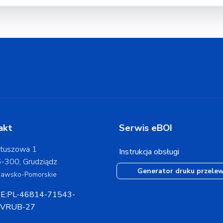
akt
Serwis eBOI
tuszowa 1
Instrukcja obsługi
-300, Grudziądz
Generator druku przele
jawsko-Pomorskie
E:PL-46814-71543-
VRUB-27